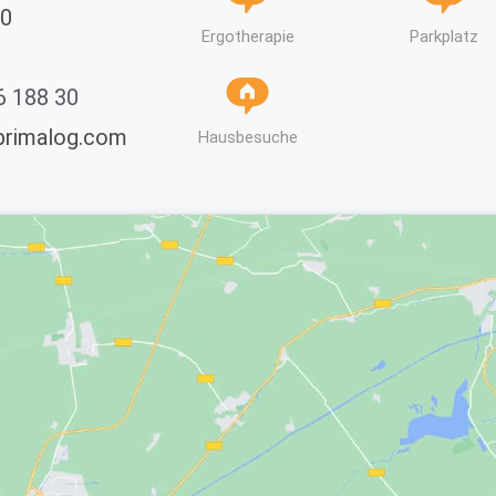
10
Parkplatz
Ergotherapie
6 188 30
)primalog.com
Hausbesuche