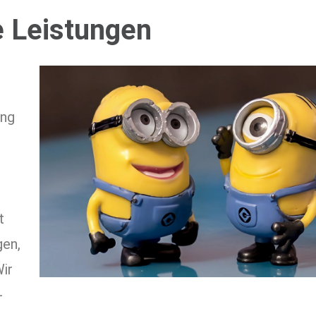
 Leistungen
ung
t
gen,
ir
-