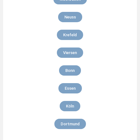
Neuss
Krefeld
Viersen
Bonn
Essen
Köln
Dortmund